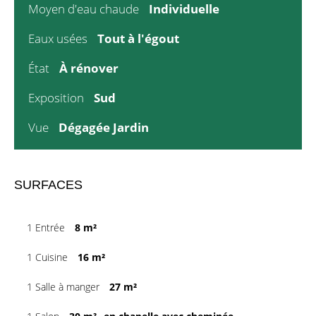
Moyen d'eau chaude
Individuelle
Eaux usées
Tout à l'égout
État
À rénover
Exposition
Sud
Vue
Dégagée Jardin
SURFACES
1 Entrée
8 m²
1 Cuisine
16 m²
1 Salle à manger
27 m²