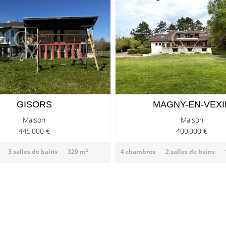
GISORS
MAGNY-EN-VEXI
Maison
Maison
445 000 €
400 000 €
3 salles de bains
320 m²
4 chambres
2 salles de bains