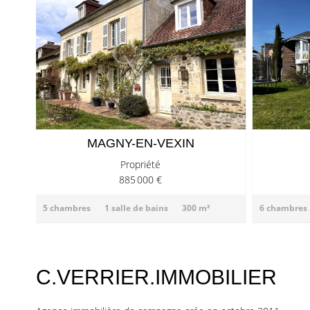
MAGNY-EN-VEXIN
Propriété
885 000 €
5 chambres
1 salle de bains
300 m²
6 chambres
C.VERRIER.IMMOBILIER